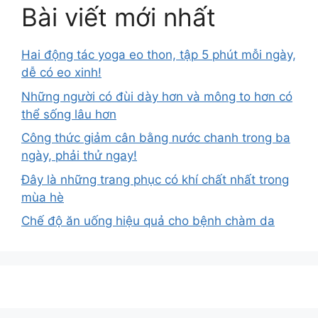
Bài viết mới nhất
Hai động tác yoga eo thon, tập 5 phút mỗi ngày,
dễ có eo xinh!
Những người có đùi dày hơn và mông to hơn có
thể sống lâu hơn
Công thức giảm cân bằng nước chanh trong ba
ngày, phải thử ngay!
Đây là những trang phục có khí chất nhất trong
mùa hè
Chế độ ăn uống hiệu quả cho bệnh chàm da