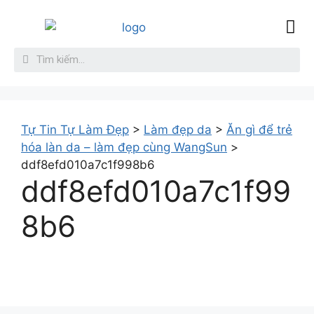
Sức Khỏe
Làm đẹp da
Giới thiệu
Liên hệ
Tự Tin Tự Làm Đẹp
>
Làm đẹp da
>
Ăn gì để trẻ
hóa làn da – làm đẹp cùng WangSun
>
ddf8efd010a7c1f998b6
ddf8efd010a7c1f99
8b6