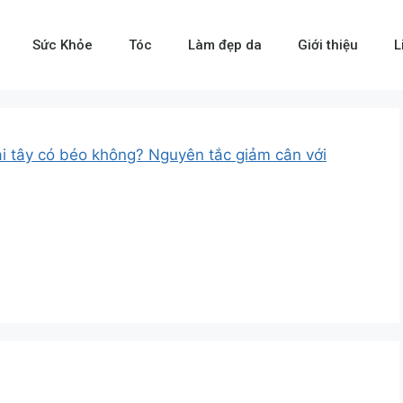
Sức Khỏe
Tóc
Làm đẹp da
Giới thiệu
L
i tây có béo không? Nguyên tắc giảm cân với