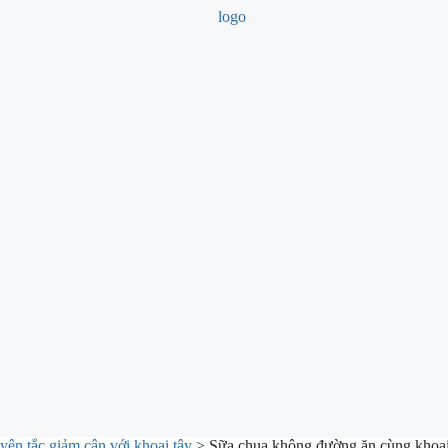
ên tắc giảm cân với khoai tây
>
Sữa chua không đường ăn cùng khoai