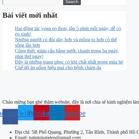
Search
Bài viết mới nhất
Hai động tác yoga eo thon, tập 5 phút mỗi ngày, dễ có
eo xinh!
Những người có đùi dày hơn và mông to hơn có thể
sống lâu hơn
Công thức giảm cân bằng nước chanh trong ba ngày,
phải thử ngay!
Đây là những trang phục có khí chất nhất trong mùa hè
Chế độ ăn uống hiệu quả cho bệnh chàm da
Chào mừng bạn ghé thăm website, đây là nơi chia sẻ kinh nghiệm làm 
acebook-
Twitter
Pinterest
Linkedin
Youtube
f
Địa chỉ: 5B Phổ Quang, Phường 2, Tân Bình, Thành phố Hồ 
Email: tutintulamdep@gmail.com