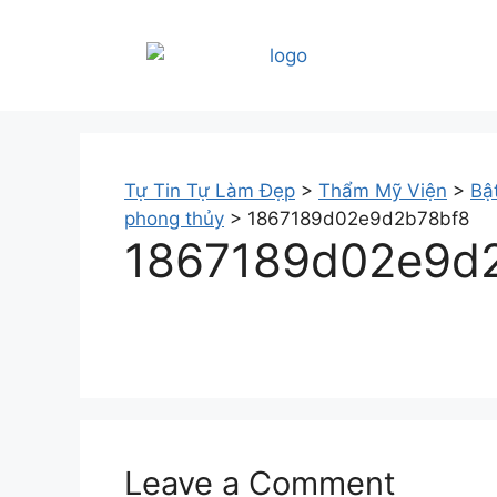
Tự Tin Tự Làm Đẹp
>
Thẩm Mỹ Viện
>
Bậ
phong thủy
>
1867189d02e9d2b78bf8
1867189d02e9d
Leave a Comment