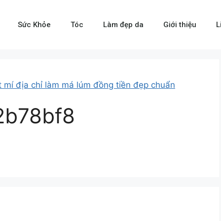
Sức Khỏe
Tóc
Làm đẹp da
Giới thiệu
L
t mí địa chỉ làm má lúm đồng tiền đẹp chuẩn
2b78bf8