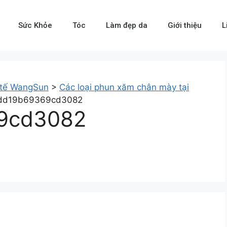
Sức Khỏe
Tóc
Làm đẹp da
Giới thiệu
L
 tế WangSun
>
Các loại phun xăm chân mày tại
dd19b69369cd3082
9cd3082