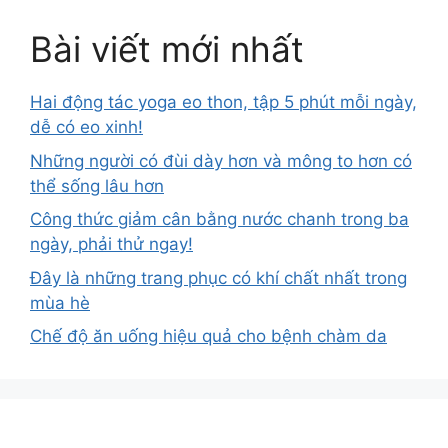
Bài viết mới nhất
Hai động tác yoga eo thon, tập 5 phút mỗi ngày,
dễ có eo xinh!
Những người có đùi dày hơn và mông to hơn có
thể sống lâu hơn
Công thức giảm cân bằng nước chanh trong ba
ngày, phải thử ngay!
Đây là những trang phục có khí chất nhất trong
mùa hè
Chế độ ăn uống hiệu quả cho bệnh chàm da