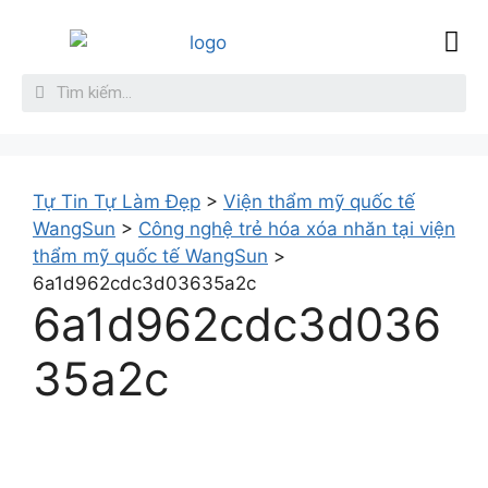
Sức Khỏe
Làm đẹp da
Giới thiệu
Liên hệ
Tự Tin Tự Làm Đẹp
>
Viện thẩm mỹ quốc tế
WangSun
>
Công nghệ trẻ hóa xóa nhăn tại viện
thẩm mỹ quốc tế WangSun
>
6a1d962cdc3d03635a2c
6a1d962cdc3d036
35a2c