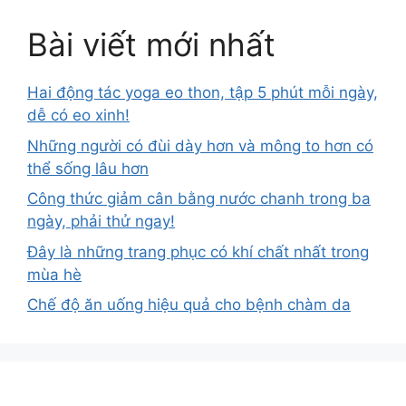
Bài viết mới nhất
Hai động tác yoga eo thon, tập 5 phút mỗi ngày,
dễ có eo xinh!
Những người có đùi dày hơn và mông to hơn có
thể sống lâu hơn
Công thức giảm cân bằng nước chanh trong ba
ngày, phải thử ngay!
Đây là những trang phục có khí chất nhất trong
mùa hè
Chế độ ăn uống hiệu quả cho bệnh chàm da