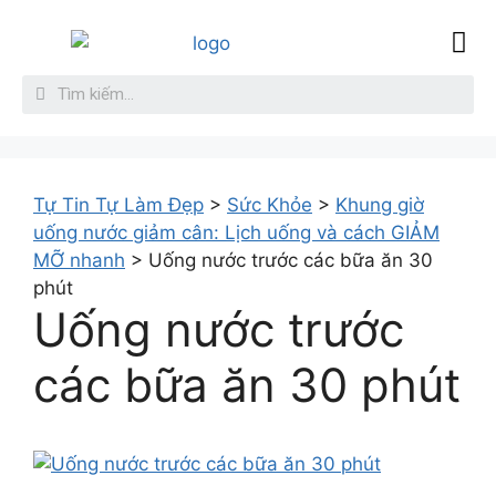
Sức Khỏe
Làm đẹp da
Giới thiệu
Liên hệ
Tự Tin Tự Làm Đẹp
>
Sức Khỏe
>
Khung giờ
uống nước giảm cân: Lịch uống và cách GIẢM
MỠ nhanh
>
Uống nước trước các bữa ăn 30
phút
Uống nước trước
các bữa ăn 30 phút