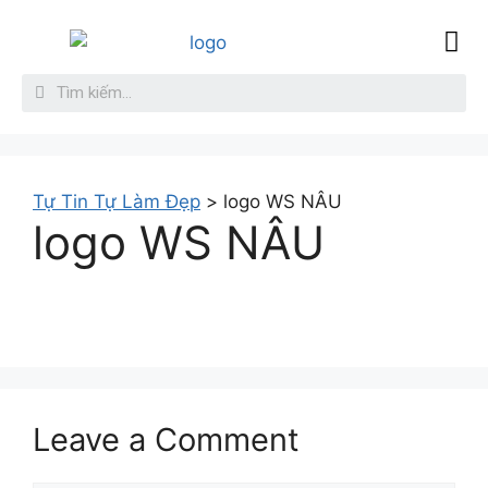
Sức Khỏe
Làm đẹp da
Giới thiệu
Liên hệ
Tự Tin Tự Làm Đẹp
>
logo WS NÂU
logo WS NÂU
Leave a Comment