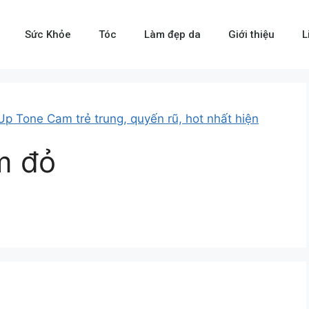
Sức Khỏe
Tóc
Làm đẹp da
Giới thiệu
L
p Tone Cam trẻ trung, quyến rũ, hot nhất hiện
m đỏ