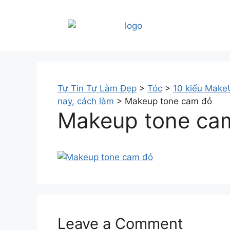
Tự Tin Tự Làm Đẹp
>
Tóc
>
10 kiểu MakeU
nay, cách làm
>
Makeup tone cam đỏ
Makeup tone ca
Leave a Comment