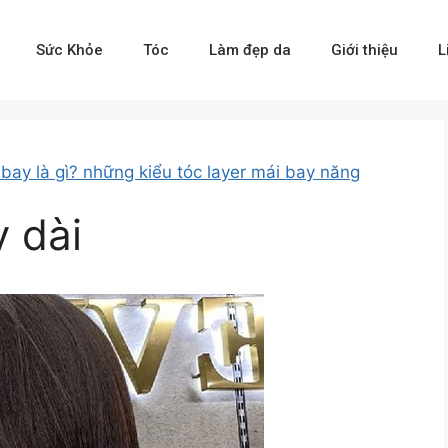
Sức Khỏe
Tóc
Làm đẹp da
Giới thiệu
L
 bay là gì? những kiểu tóc layer mái bay năng
y dài