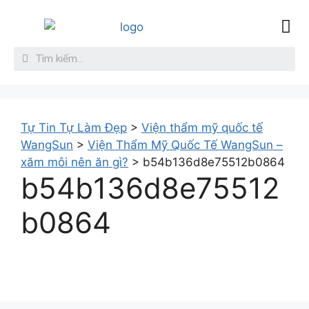
Sức Khỏe
Làm đẹp da
Giới thiệu
Liên hệ
Tự Tin Tự Làm Đẹp
>
Viện thẩm mỹ quốc tế
WangSun
>
Viện Thẩm Mỹ Quốc Tế WangSun –
xăm môi nên ăn gì?
>
b54b136d8e75512b0864
b54b136d8e75512
b0864