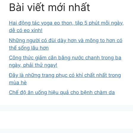
Bài viết mới nhất
Hai động tác yoga eo thon, tập 5 phút mỗi ngày,
dễ có eo xinh!
Những người có đùi dày hơn và mông to hơn có
thể sống lâu hơn
Công thức giảm cân bằng nước chanh trong ba
ngày, phải thử ngay!
Đây là những trang phục có khí chất nhất trong
mùa hè
Chế độ ăn uống hiệu quả cho bệnh chàm da