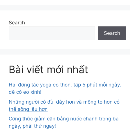
Search
Search
Bài viết mới nhất
Hai động tác yoga eo thon, tập 5 phút mỗi ngày,
dễ có eo xinh!
Những người có đùi dày hơn và mông to hơn có
thể sống lâu hơn
Công thức giảm cân bằng nước chanh trong ba
ngày, phải thử ngay!