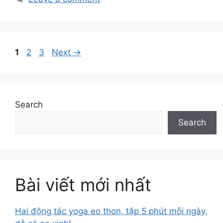
1
2
3
Next
→
Search
Search
Bài viết mới nhất
Hai động tác yoga eo thon, tập 5 phút mỗi ngày,