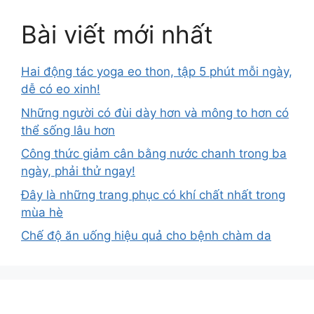
Bài viết mới nhất
Hai động tác yoga eo thon, tập 5 phút mỗi ngày,
dễ có eo xinh!
Những người có đùi dày hơn và mông to hơn có
thể sống lâu hơn
Công thức giảm cân bằng nước chanh trong ba
ngày, phải thử ngay!
Đây là những trang phục có khí chất nhất trong
mùa hè
Chế độ ăn uống hiệu quả cho bệnh chàm da