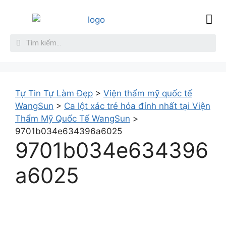
Sức Khỏe
Làm đẹp da
Giới thiệu
Liên hệ
Tự Tin Tự Làm Đẹp
>
Viện thẩm mỹ quốc tế
WangSun
>
Ca lột xác trẻ hóa đỉnh nhất tại Viện
Thẩm Mỹ Quốc Tế WangSun
>
9701b034e634396a6025
9701b034e634396
a6025