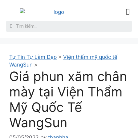
Sức Khỏe
Làm đẹp da
Giới thiệu
Liên hệ
Tự Tin Tự Làm Đẹp
>
Viện thẩm mỹ quốc tế
WangSun
>
Giá phun xăm chân
mày tại Viện Thẩm
Mỹ Quốc Tế
WangSun
05/05/2023
by
thanhha