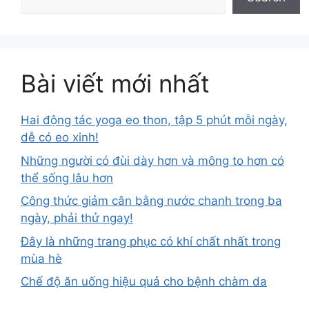
Bài viết mới nhất
Hai động tác yoga eo thon, tập 5 phút mỗi ngày,
dễ có eo xinh!
Những người có đùi dày hơn và mông to hơn có
thể sống lâu hơn
Công thức giảm cân bằng nước chanh trong ba
ngày, phải thử ngay!
Đây là những trang phục có khí chất nhất trong
mùa hè
Chế độ ăn uống hiệu quả cho bệnh chàm da