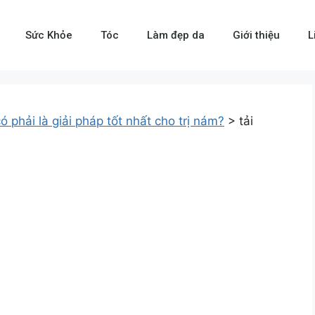
Sức Khỏe
Tóc
Làm đẹp da
Giới thiệu
L
ó phải là giải pháp tốt nhất cho trị nám?
>
tải