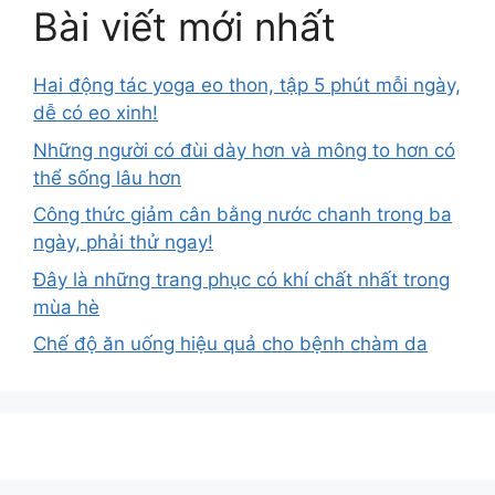
Bài viết mới nhất
Hai động tác yoga eo thon, tập 5 phút mỗi ngày,
dễ có eo xinh!
Những người có đùi dày hơn và mông to hơn có
thể sống lâu hơn
Công thức giảm cân bằng nước chanh trong ba
ngày, phải thử ngay!
Đây là những trang phục có khí chất nhất trong
mùa hè
Chế độ ăn uống hiệu quả cho bệnh chàm da