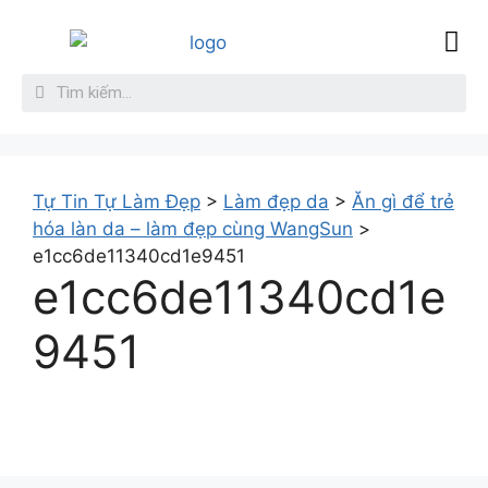
Sức Khỏe
Làm đẹp da
Giới thiệu
Liên hệ
Tự Tin Tự Làm Đẹp
>
Làm đẹp da
>
Ăn gì để trẻ
hóa làn da – làm đẹp cùng WangSun
>
e1cc6de11340cd1e9451
e1cc6de11340cd1e
9451